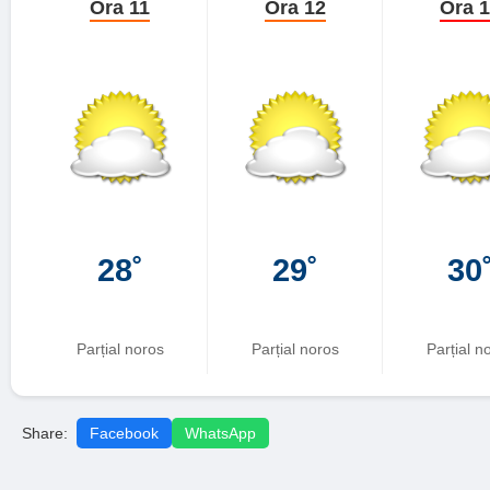
Ora 11
Ora 12
Ora 
28˚
29˚
30
Parțial noros
Parțial noros
Parțial n
Share:
Facebook
WhatsApp