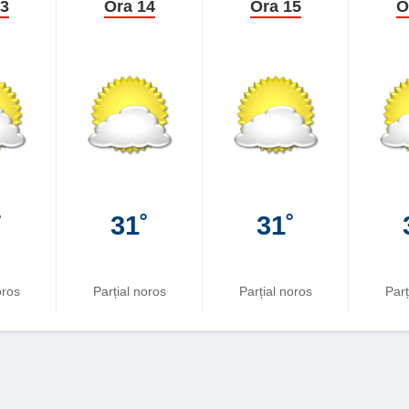
13
Ora 14
Ora 15
O
˚
31˚
31˚
oros
Parțial noros
Parțial noros
Parț