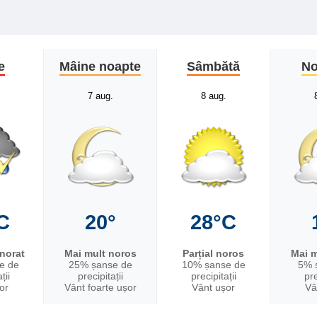
e
Mâine noapte
Sâmbătă
No
7 aug.
8 aug.
C
20°
28°C
nnorat
Mai mult noros
Parțial noros
Mai m
e de
25% șanse de
10% șanse de
5% 
ții
precipitații
precipitații
pre
or
Vânt foarte ușor
Vânt ușor
Vâ