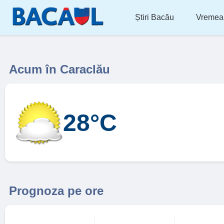
Știri Bacău
Vremea
Acum în Caraclău
28°C
Prognoza pe ore