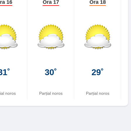
ra 16
Ora 17
Ora 18
31˚
30˚
29˚
ial noros
Parțial noros
Parțial noros