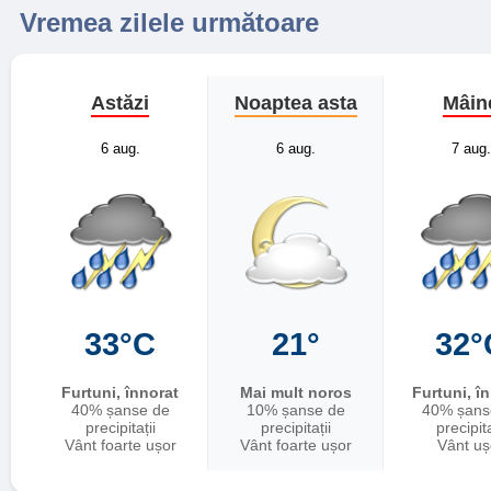
Vremea zilele următoare
Astăzi
Noaptea asta
Mâin
6 aug.
6 aug.
7 aug.
33°C
21°
32°
Furtuni, înnorat
Mai mult noros
Furtuni, î
40% șanse de
10% șanse de
40% șans
precipitații
precipitații
precipita
Vânt foarte ușor
Vânt foarte ușor
Vânt uș