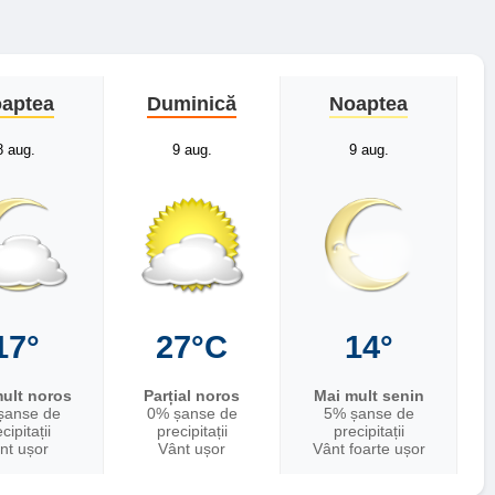
aptea
Duminică
Noaptea
8 aug.
9 aug.
9 aug.
17°
27°C
14°
ult noros
Parțial noros
Mai mult senin
șanse de
0% șanse de
5% șanse de
cipitații
precipitații
precipitații
nt ușor
Vânt ușor
Vânt foarte ușor