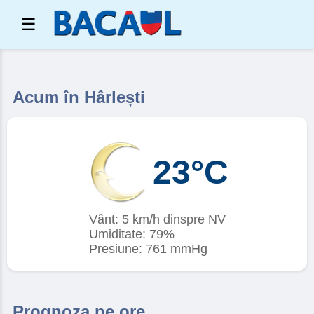
☰
Acum în Hârlești
23°C
Vânt: 5 km/h dinspre NV
Umiditate: 79%
Presiune: 761 mmHg
Prognoza pe ore