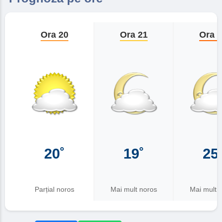
Ora 20
Ora 21
Ora 
20˚
19˚
25
Parțial noros
Mai mult noros
Mai mult 