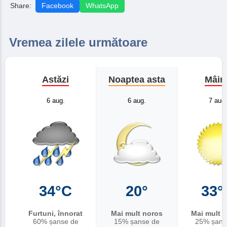
Share:
Facebook
WhatsApp
Vremea zilele următoare
Astăzi
Noaptea asta
Mâin
6 aug.
6 aug.
7 aug.
34°C
20°
33°
Furtuni, înnorat
Mai mult noros
Mai mult î
60% șanse de
15% șanse de
25% șans