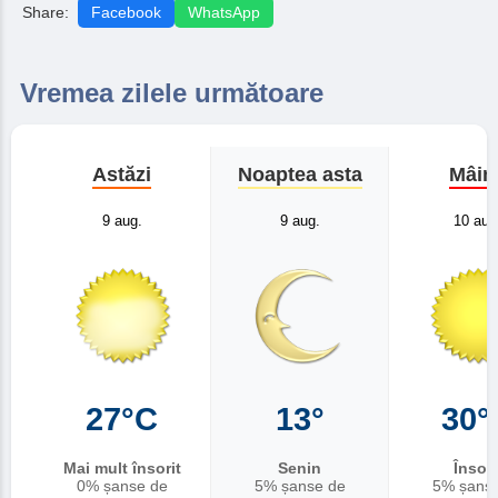
Share:
Facebook
WhatsApp
Vremea zilele următoare
Astăzi
Noaptea asta
Mâin
9 aug.
9 aug.
10 aug
27°C
13°
30°
Mai mult însorit
Senin
Însori
0% șanse de
5% șanse de
5% șans