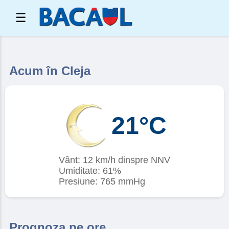
☰
Acum în Cleja
21°C
Vânt: 12 km/h dinspre NNV
Umiditate: 61%
Presiune: 765 mmHg
Prognoza pe ore