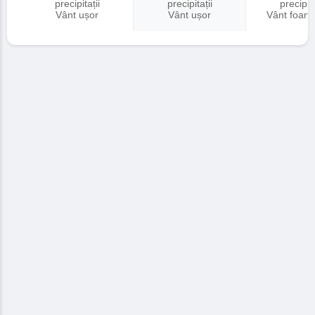
precipitații
precipitații
precipita
Vânt ușor
Vânt ușor
Vânt foart