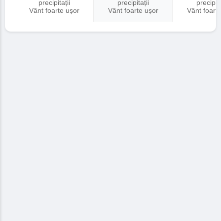
precipitații
precipitații
precipita
Vânt foarte ușor
Vânt foarte ușor
Vânt foart