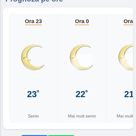
Ora 23
Ora 0
Ora 
23˚
22˚
21
Senin
Mai mult senin
Mai mult 