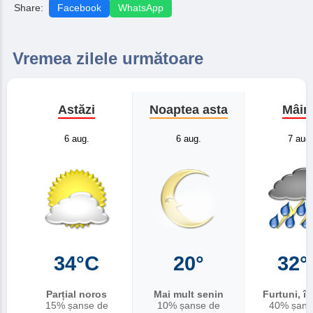
Share:
Facebook
WhatsApp
Vremea zilele următoare
Astăzi
Noaptea asta
Mâin
6 aug.
6 aug.
7 aug.
34°C
20°
32°
Parțial noros
Mai mult senin
Furtuni, î
15% șanse de
10% șanse de
40% șans