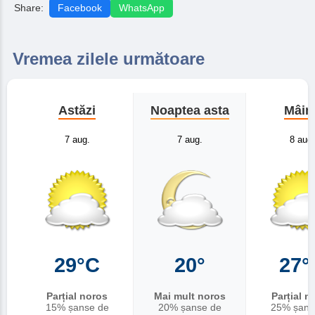
Share:
Facebook
WhatsApp
Vremea zilele următoare
Astăzi
Noaptea asta
Mâin
7 aug.
7 aug.
8 aug.
29°C
20°
27°
Parțial noros
Mai mult noros
Parțial n
15% șanse de
20% șanse de
25% șans