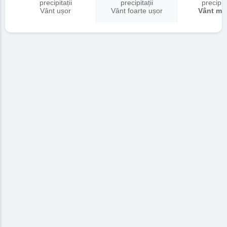
precipitații
precipitații
precipita
Vânt ușor
Vânt foarte ușor
Vânt me