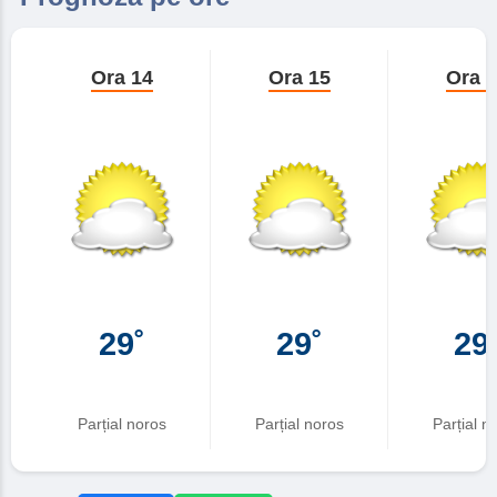
Ora 14
Ora 15
Ora 
29˚
29˚
29
Parțial noros
Parțial noros
Parțial n