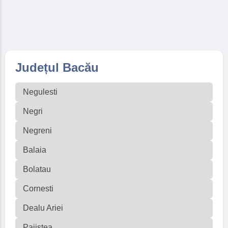
Județul Bacău
Negulesti
Negri
Negreni
Balaia
Bolatau
Cornesti
Dealu Ariei
Pajistea