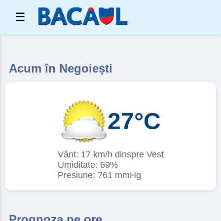
☰
Acum în Negoiești
27°C
Vânt: 17 km/h dinspre Vest
Umiditate: 69%
Presiune: 761 mmHg
Prognoza pe ore