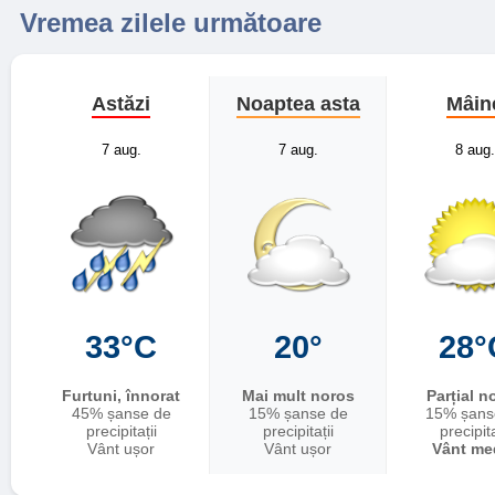
Vremea zilele următoare
Astăzi
Noaptea asta
Mâin
7 aug.
7 aug.
8 aug.
33°C
20°
28°
Furtuni, înnorat
Mai mult noros
Parțial n
45% șanse de
15% șanse de
15% șans
precipitații
precipitații
precipita
Vânt ușor
Vânt ușor
Vânt me