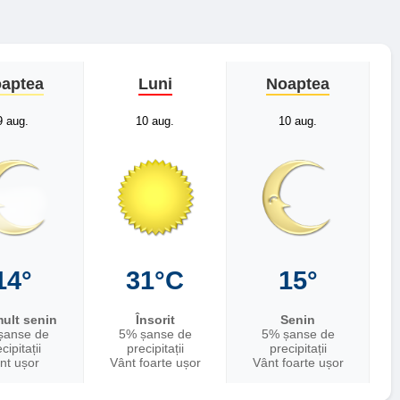
aptea
Luni
Noaptea
9 aug.
10 aug.
10 aug.
14°
31°C
15°
ult senin
Însorit
Senin
șanse de
5% șanse de
5% șanse de
cipitații
precipitații
precipitații
nt ușor
Vânt foarte ușor
Vânt foarte ușor