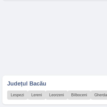
Județul Bacău
Lespezi
Lereni
Leorzeni
Bilboceni
Gherd