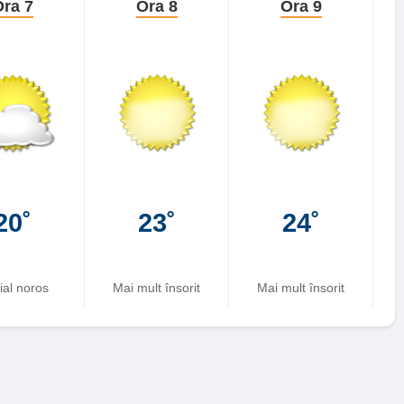
ra 7
Ora 8
Ora 9
20˚
23˚
24˚
ial noros
Mai mult însorit
Mai mult însorit