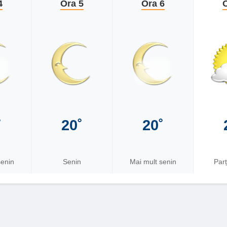
4
Ora 5
Ora 6
O
˚
20˚
20˚
senin
Senin
Mai mult senin
Parț