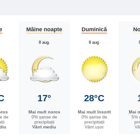
e
Mâine noapte
Duminică
No
8 aug.
9 aug.
C
17°
28°C
oros
Mai mult noros
Mai mult însorit
Mai m
e de
0% șanse de
0% șanse de
5% 
ții
precipitații
precipitații
pre
diu
Vânt mediu
Vânt ușor
Vâ