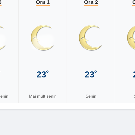
0
Ora 1
Ora 2
O
˚
23˚
23˚
senin
Mai mult senin
Senin