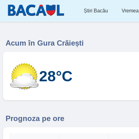
Știri Bacău
Vremea
Acum în Gura Crăiești
28°C
Prognoza pe ore