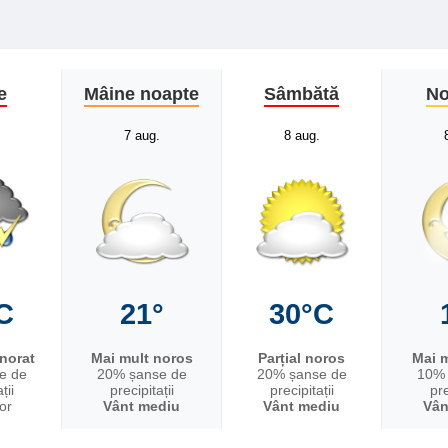
e
Mâine noapte
Sâmbătă
No
7 aug.
8 aug.
C
21°
30°C
nnorat
Mai mult noros
Parțial noros
Mai m
e de
20% șanse de
20% șanse de
10% 
ții
precipitații
precipitații
pre
or
Vânt mediu
Vânt mediu
Vân