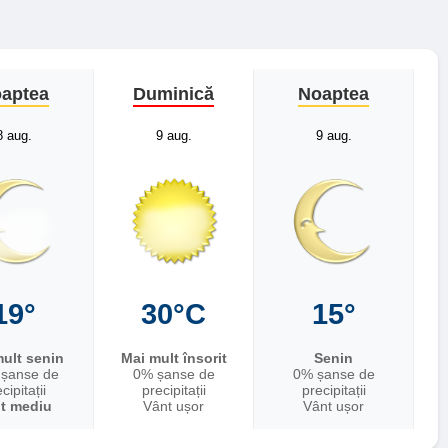
aptea
Duminică
Noaptea
8 aug.
9 aug.
9 aug.
19°
30°C
15°
ult senin
Mai mult însorit
Senin
șanse de
0% șanse de
0% șanse de
cipitații
precipitații
precipitații
t mediu
Vânt ușor
Vânt ușor