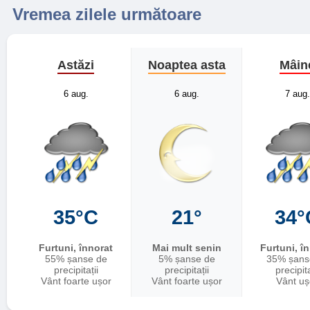
Vremea zilele următoare
Astăzi
Noaptea asta
Mâin
6 aug.
6 aug.
7 aug.
35°C
21°
34°
Furtuni, înnorat
Mai mult senin
Furtuni, î
55% șanse de
5% șanse de
35% șans
precipitații
precipitații
precipita
Vânt foarte ușor
Vânt foarte ușor
Vânt uș