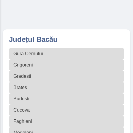
Județul Bacău
Gura Cernului
Grigoreni
Gradesti
Brates
Budesti
Cucova
Faghieni
Medeleni