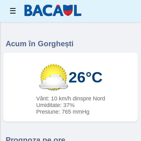
☰
Acum în Gorghești
26°C
Vânt: 10 km/h dinspre Nord
Umiditate: 37%
Presiune: 765 mmHg
Prognoza pe ore