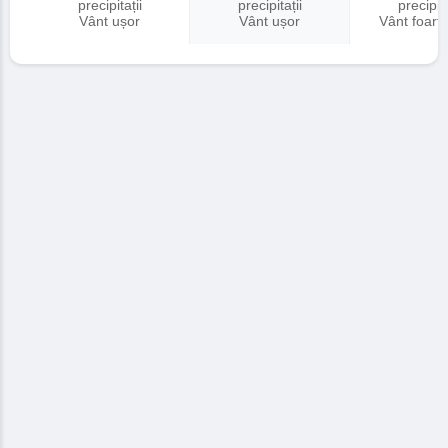
precipitații
precipitații
precipita
Vânt ușor
Vânt ușor
Vânt foart