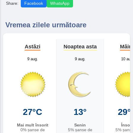
Share:
Facebook
WhatsApp
Vremea zilele următoare
Astăzi
Noaptea asta
Mâin
9 aug.
9 aug.
10 aug
27°C
13°
29°
Mai mult însorit
Senin
Însori
0% șanse de
5% șanse de
5% șans