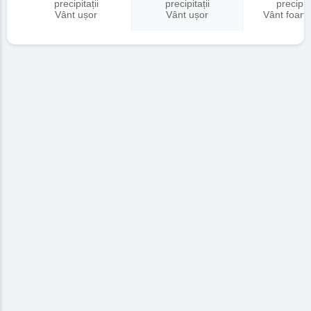
precipitații
precipitații
precipita
Vânt ușor
Vânt ușor
Vânt foart