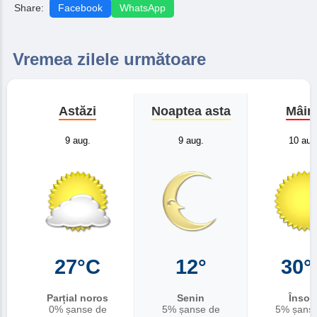
Share:
Facebook
WhatsApp
Vremea zilele următoare
Astăzi
Noaptea asta
Mâin
9 aug.
9 aug.
10 aug
27°C
12°
30°
Parțial noros
Senin
Însori
0% șanse de
5% șanse de
5% șans