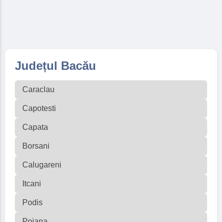
Județul Bacău
Caraclau
Capotesti
Capata
Borsani
Calugareni
Itcani
Podis
Poiana