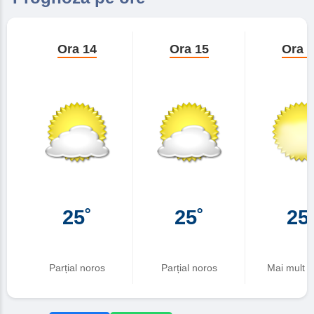
Ora 14
Ora 15
Ora 
25˚
25˚
25
Parțial noros
Parțial noros
Mai mult în