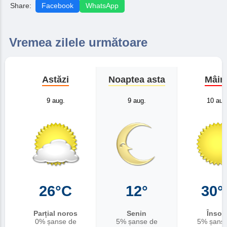
Share:
Facebook
WhatsApp
Vremea zilele următoare
Astăzi
Noaptea asta
Mâin
9 aug.
9 aug.
10 aug
26°C
12°
30°
Parțial noros
Senin
Însori
0% șanse de
5% șanse de
5% șans