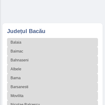
Județul Bacău
Balaia
Baimac
Bahnaseni
Albele
Barna
Barsanesti
Movilita
Nicolae Balcescu