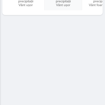
precipitații
precipitații
precipita
Vânt ușor
Vânt ușor
Vânt foart