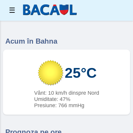
☰
Acum în Bahna
25°C
Vânt: 10 km/h dinspre Nord
Umiditate: 47%
Presiune: 766 mmHg
Prognoza pe ore