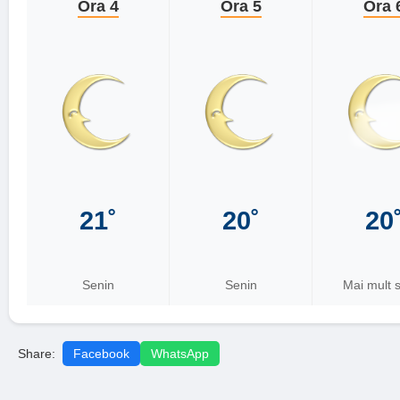
Ora 4
Ora 5
Ora 
21˚
20˚
20
Senin
Senin
Mai mult 
Share:
Facebook
WhatsApp