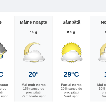
e
Mâine noapte
Sâmbătă
No
7 aug.
8 aug.
C
20°
29°C
nnorat
Mai mult noros
Parțial noros
Mai m
e de
15% șanse de
20% șanse de
10% 
ții
precipitații
precipitații
pre
e ușor
Vânt foarte ușor
Vânt ușor
Vâ