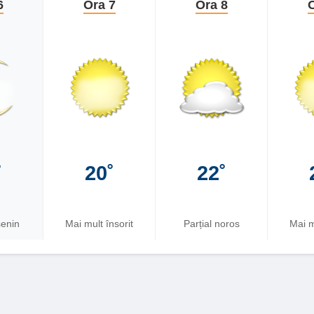
6
Ora 7
Ora 8
O
˚
20˚
22˚
senin
Mai mult însorit
Parțial noros
Mai m