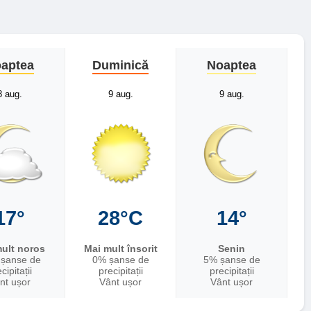
aptea
Duminică
Noaptea
8 aug.
9 aug.
9 aug.
17°
28°C
14°
ult noros
Mai mult însorit
Senin
șanse de
0% șanse de
5% șanse de
cipitații
precipitații
precipitații
nt ușor
Vânt ușor
Vânt ușor