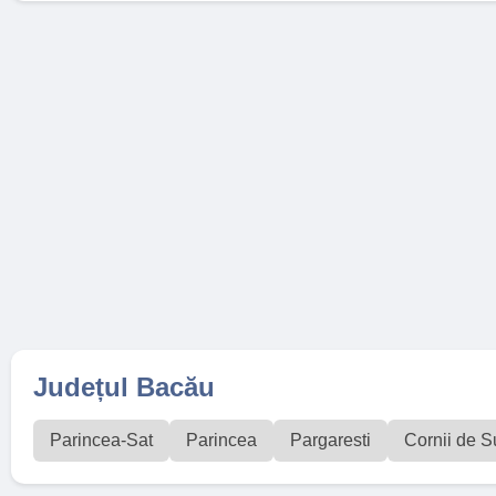
Județul Bacău
Parincea-Sat
Parincea
Pargaresti
Cornii de S