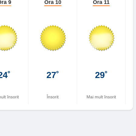
ra 9
Ora 10
Ora 11
24˚
27˚
29˚
ult însorit
Însorit
Mai mult însorit