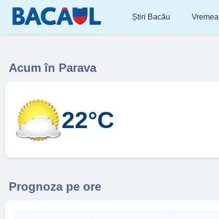
Știri Bacău
Vremea
Acum în Parava
22°C
Prognoza pe ore