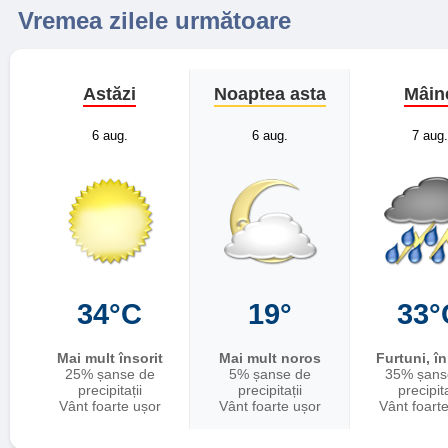
Vremea zilele următoare
Astăzi
Noaptea asta
Mâin
6 aug.
6 aug.
7 aug.
34°C
19°
33°
Mai mult însorit
Mai mult noros
Furtuni, î
25% șanse de
5% șanse de
35% șans
precipitații
precipitații
precipita
Vânt foarte ușor
Vânt foarte ușor
Vânt foart